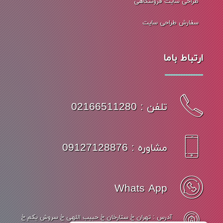
طراحی سایت فروشگاهی
سفارش طراحی سایت
ارتباط باما
تلفن : 02166511280
مشاوره : 09127128876
Whats App
آدرس : تهران خ ستارخان خ حبیب اللهی خ سروش یکم خ